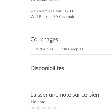
Kit serviettes 4 €
Ménage fin séjour : 120 €
Wifi Pocket : 39 € /semaine
Couchages :
3 lits doubles
2 lits simples
Disponibilités :
Laisser une note sur ce bien :
Ma note
1 star
2 stars
3 stars
4 stars
5 stars