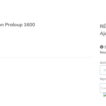
ion Praloup 1600
RÉ
Aj
S
lie
Arr
Nom