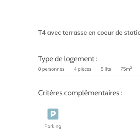
T4 avec terrasse en coeur de stat
Type de logement :
2
8 personnes
4 pièces
5 lits
75m
Critères complémentaires :
Parking