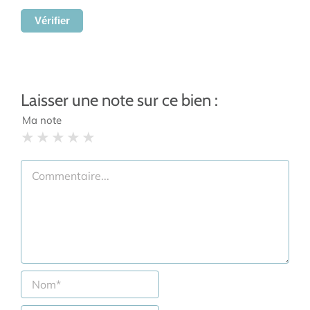
Vérifier
Laisser une note sur ce bien :
Ma note
1 star
2 stars
3 stars
4 stars
5 stars
Commentaire