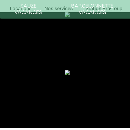
SAUZE
BARCELONNETTE
Locations
Nos services
Station Pra-Loup
VACANCES
VACANCES