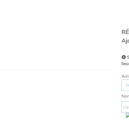
RÉ
Aj
S
lie
Arr
Nom