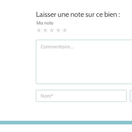
Laisser une note sur ce bien :
Ma note
1 star
2 stars
3 stars
4 stars
5 stars
Commentaire