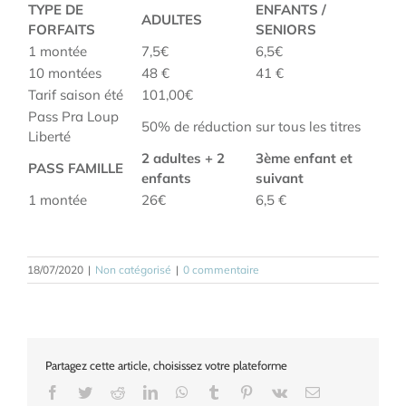
TYPE DE
ENFANTS /
ADULTES
FORFAITS
SENIORS
1 montée
7,5€
6,5€
10 montées
48 €
41 €
Tarif saison été
101,00€
Pass Pra Loup
50% de réduction sur tous les titres
Liberté
2 adultes + 2
3ème enfant et
PASS FAMILLE
enfants
suivant
1 montée
26€
6,5 €
18/07/2020
|
Non catégorisé
|
0 commentaire
Partagez cette article, choisissez votre plateforme
Facebook
Twitter
Reddit
LinkedIn
WhatsApp
Tumblr
Pinterest
Vk
Email