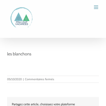
Passer
au
contenu
les blanchons
sur
05/10/2020
|
Commentaires fermés
les
blanchons
Partagez cette article, choisissez votre plateforme