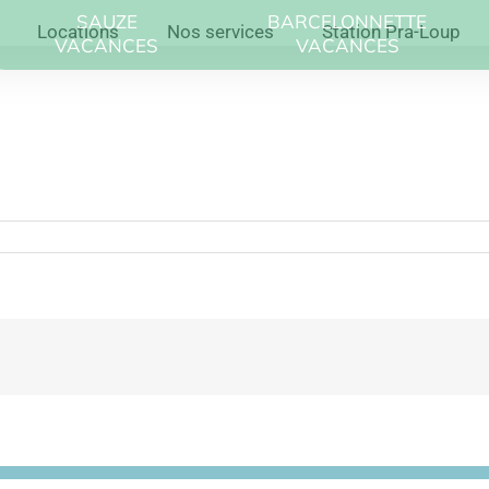
SAUZE
BARCELONNETTE
Locations
Nos services
Station Pra-Loup
VACANCES
VACANCES