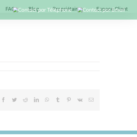
FAQ
Blog
Propriétaires
Espace Client
Facebook
Twitter
Reddit
LinkedIn
WhatsApp
Tumblr
Pinterest
Vk
Email