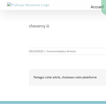
Passer
Accueil
au
contenu
cheverny iii
sur
05/10/2020
|
Commentaires fermés
cheverny
iii
Partagez cette article, choisissez votre plateforme